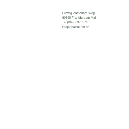
Ludwig-Zamenhof-Weg 5
60598 Frankfurt am Main
Tel (069) 69765713
info[at]baihui-ffm.de