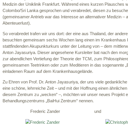
Medizin der Uniklinik Frankfurt. Während eines kurzen Plausches 
Colombo/Sri Lanka gesprochen und verabredet, diesen zu besuchen 
(gemeinsamer Antrieb war das Interesse an alternativer Medizin – 
Abenteuerlust).
So verabredet trafen wir uns dort: der eine aus Thailand, der ande
besuchten gemeinsam sechs Wochen lang einen im Krankenhaus 
stattfindenden Akupunkturkurs unter der Leitung von – dem mittlerwe
Anton Jayasuriya. Dieser angesehene Kursleiter bat nach den morg
zur abendlichen Vertiefung der Theorie der TCM, zum Philosophier
gemeinsamen Teetrinken oder zum Meditieren in das sogenannte „Ba
einladenen Raum auf dem Krankenhausgelände.
Zu Ehren von Prof. Dr. Anton Jayasuriya, der uns viele gedankliche 
eine schöne, lehrreiche Zeit – und mit der Hoffnung einen ähnlichen 
diesem Zentrum zu „wecken“ –, möchten wir unser neues Projekt e
Behandlungszentrums „BaiHui Zentrum“ nennen.
Frederic Zander und Chris