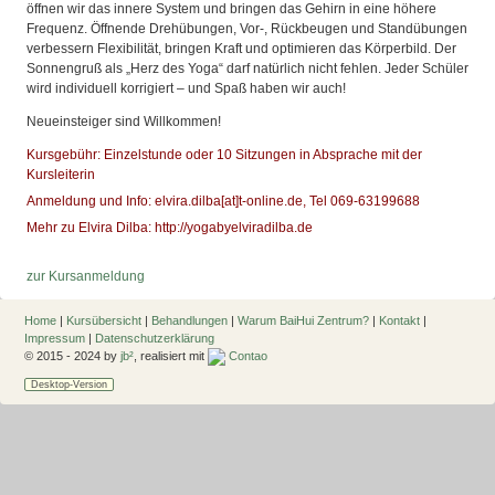
öffnen wir das innere System und bringen das Gehirn in eine höhere
Frequenz. Öffnende Drehübungen, Vor-, Rückbeugen und Standübungen
verbessern Flexibilität, bringen Kraft und optimieren das Körperbild. Der
Sonnengruß als „Herz des Yoga“ darf natürlich nicht fehlen. Jeder Schüler
wird individuell korrigiert – und Spaß haben wir auch!
Neueinsteiger sind Willkommen!
Kursgebühr: Einzelstunde oder 10 Sitzungen in Absprache mit der
Kursleiterin
Anmeldung und Info: elvira.dilba[at]t-online.de, Tel 069-63199688
Mehr zu Elvira Dilba: http://yogabyelviradilba.de
zur Kursanmeldung
Home
|
Kursübersicht
|
Behandlungen
|
Warum BaiHui Zentrum?
|
Kontakt
|
Impressum
|
Datenschutzerklärung
© 2015 - 2024 by
jb²
, realisiert mit
Contao
Desktop-Version