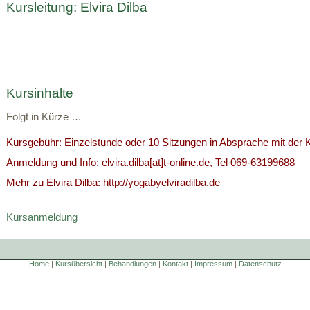
Kursleitung: Elvira Dilba
Kursinhalte
Folgt in Kürze …
Kursgebühr: Einzelstunde oder 10 Sitzungen in Absprache mit der Ku
Anmeldung und Info: elvira.dilba[at]t-online.de, Tel 069-63199688
Mehr zu Elvira Dilba: http://yogabyelviradilba.de
Kursanmeldung
Home
|
Kursübersicht
|
Behandlungen
|
Kontakt
|
Impressum
|
Datenschutz