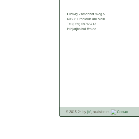
Ludwig-Zamenhof-Weg 5
60598 Frankfurt am Main
Tel (069) 69765713
info[at]baihui-ffm.de
© 2015-24 by
jb²
, realisiert m.
Contao