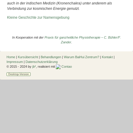
auch in der indischen Medizin (Kronenchakra)
unter anderem
als
Verbindung zur kosmischen Energie genutzt.
Kleine Geschichte zur Namensgebung
In Kooperation mit der
Praxis für ganzheitliche Physiotherapie – C. Bühler/F.
Zander
.
Home
|
Kursübersicht
|
Behandlungen
|
Warum BaiHui Zentrum?
|
Kontakt
|
Impressum
|
Datenschutzerklärung
© 2015 - 2024 by
jb²
, realisiert mit
Contao
Desktop-Version