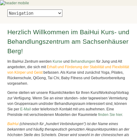
Herzlich Willkommen im BaiHui Kurs- und
Behandlungszentrum am Sachsenhäuser
Berg!
Im BaiHui Zentrum werden
Kurse
und
Behandlungen
für Jung und Alt
angeboten, die sich mit
Erhalt und Förderung der Stabilität und Flexibilität
von Körper und Geist
befassen. Als Kurse sind zunächst Yoga, Pilates,
Rückenschule, QiGong, Tai Chi, Baby Fitness und Geburtsvorbereitung
vorgesehen.
Gerne stellen wir unsere Räumlichkeiten für Ihren Kurs/Workshop/Vortrag
zur Verfügung. Wenn Sie an einer stunden- oder tageweisen Vermietung
von Gruppenraum und/oder Behandlungsraum interessiert sind, können
Sie per
E-Mail
oder telefonisch Kontakt mit uns aufnehmen. Eine
Preisliste mit verschiedenen Modellen der Raummiete
finden Sie hier
.
BaiHui
(chinesisch für „hundert Verbindungen“) ist der Name eines
bekannten und häufig therapeutisch genutzten Akupunkturpunktes an der
höchsten Stelle des Scheitels. Dieser wird
sowohl in der chinesischen als