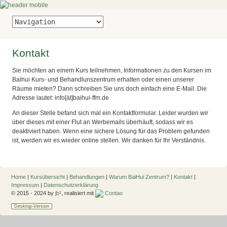
Kontakt
Sie möchten an einem Kurs teilnehmen, Informationen zu den Kursen im
Baihui Kurs- und Behandlunszentrum erhalten oder einen unserer
Räume mieten? Dann schreiben Sie uns doch einfach eine E-Mail. Die
Adresse lautet: info[ät]baihui-ffm.de
An dieser Stelle befand sich mal ein Kontaktformular. Leider wurden wir
über dieses mit einer Flut an Werbemails überhäuft, sodass wir es
deaktiviert haben. Wenn eine sichere Lösung für das Problem gefunden
ist, werden wir es wieder online stellen. Wir danken für Ihr Verständnis.
Home
|
Kursübersicht
|
Behandlungen
|
Warum BaiHui Zentrum?
|
Kontakt
|
Impressum
|
Datenschutzerklärung
© 2015 - 2024 by
jb²
, realisiert mit
Contao
Desktop-Version