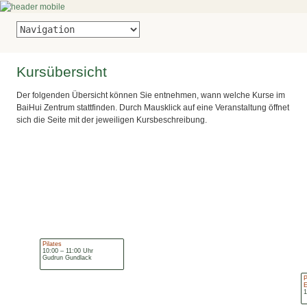
Kursübersicht
Der folgenden Übersicht können Sie entnehmen, wann welche Kurse im
BaiHui Zentrum stattfinden. Durch Mausklick auf eine Veranstaltung öffnet
sich die Seite mit der jeweiligen Kursbeschreibung.
Pilates
10:00 – 11:00 Uhr
Gudrun Gundlack
P
E
1